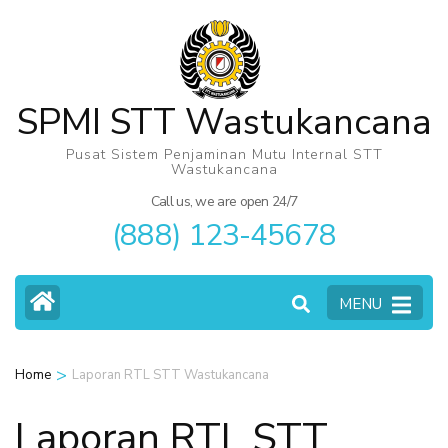
Skip
to
content
(Press
SPMI STT Wastukancana
Enter)
Pusat Sistem Penjaminan Mutu Internal STT
Wastukancana
Call us, we are open 24/7
(888) 123-45678
MENU
>
Home
Laporan RTL STT Wastukancana
Laporan RTL STT